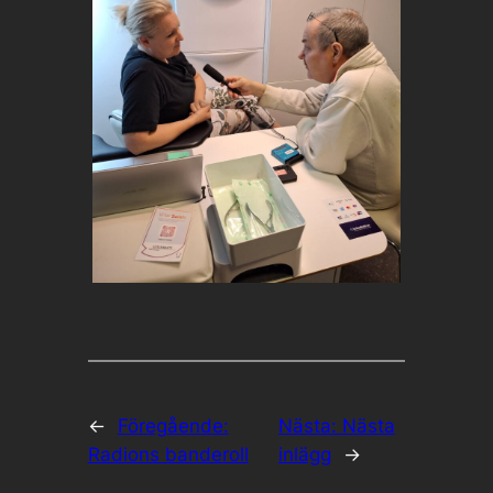
←
Föregående:
Nästa:
Nästa
Radions banderoll
inlägg
→