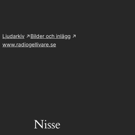
Hoppa
till
innehåll
Ljudarkiv
Bilder och inlägg
www.radiogellivare.se
Nisse